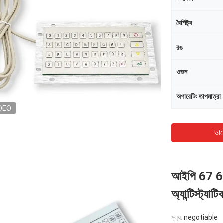
বৈশিষ্ট্য
রঙ
ওজন
অপারেটিং তাপমাত্রা
DEO
ভাল
আইপি 67 68 
অ্যান্টিস্ট্যা
মূল্য:
negotiable