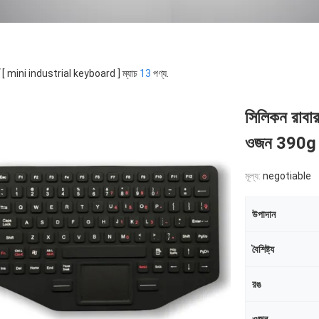
র্ড [ mini industrial keyboard ] ম্যাচ
13
পণ্য.
সিলিকন রাবার
ওজন 390g
মূল্য:
negotiable
উপাদান
বৈশিষ্ট্য
রঙ