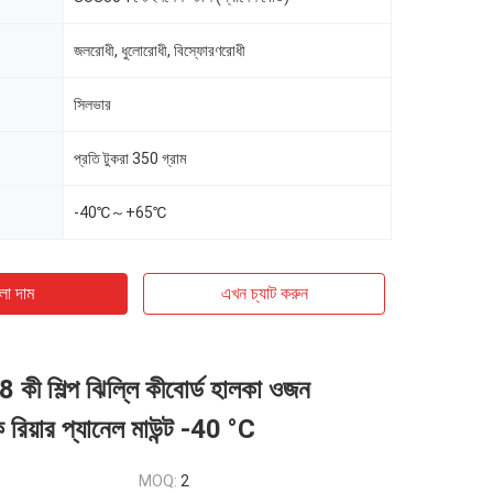
জলরোধী, ধুলোরোধী, বিস্ফোরণরোধী
সিলভার
প্রতি টুকরা 350 গ্রাম
-40℃～+65℃
ো দাম
এখন চ্যাট করুন
কী শিল্প ঝিল্লি কীবোর্ড হালকা ওজন
টিক রিয়ার প্যানেল মাউন্ট -40 °C
MOQ:
2