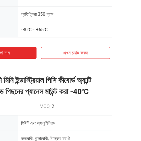
প্রতি টুকরা 350 গ্রাম
-40℃～+65℃
ো দাম
এখন চ্যাট করুন
নি ইন্ডাস্ট্রিয়াল পিসি কীবোর্ড অ্যান্টি
গেড পিছনের প্যানেল মাউন্ট করা -40℃
MOQ:
2
পিইটি এবং অ্যালুমিনিয়াম
জলরোধী, ধুলোরোধী, বিস্ফোরণরোধী