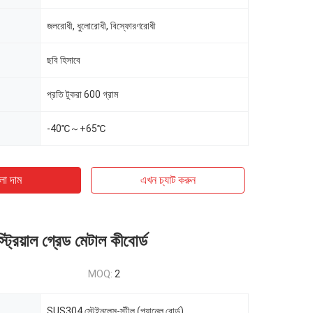
জলরোধী, ধুলোরোধী, বিস্ফোরণরোধী
ছবি হিসাবে
প্রতি টুকরা 600 গ্রাম
-40℃～+65℃
ো দাম
এখন চ্যাট করুন
াস্ট্রিয়াল গ্রেড মেটাল কীবোর্ড
MOQ:
2
SUS304 স্টেইনলেস-স্টীল (প্যানেল বোর্ড)