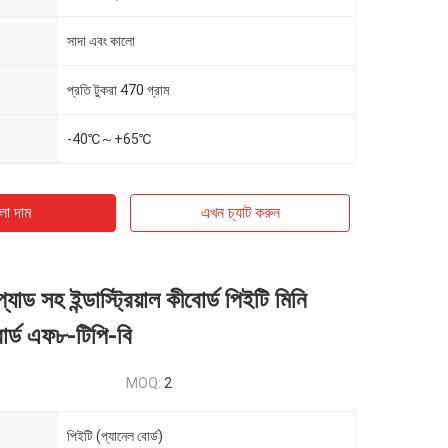
সাদা এবং কালো
প্রতি টুকরা 470 গ্রাম
-40℃～+65℃
ো দাম
এখন চ্যাট করুন
ড সহ ইন্ডাস্ট্রিয়াল কীবোর্ড পিইটি মিনি
োর্ড এফ৮-টিপি-বি
MOQ:
2
পিইটি (প্যানেল বোর্ড)