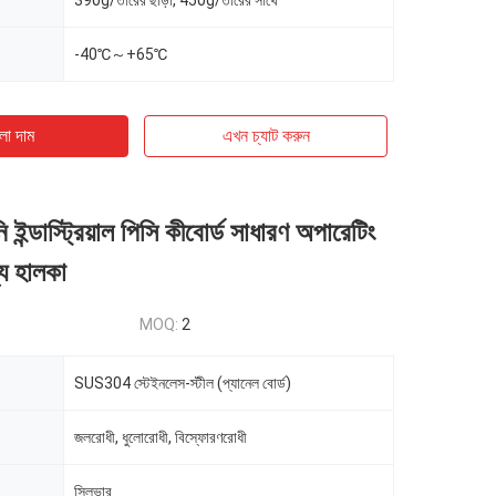
390g/তারের ছাড়া, 450g/তারের সাথে
-40℃～+65℃
ো দাম
এখন চ্যাট করুন
 ইন্ডাস্ট্রিয়াল পিসি কীবোর্ড সাধারণ অপারেটিং
্য হালকা
MOQ:
2
SUS304 স্টেইনলেস-স্টীল (প্যানেল বোর্ড)
জলরোধী, ধুলোরোধী, বিস্ফোরণরোধী
সিলভার