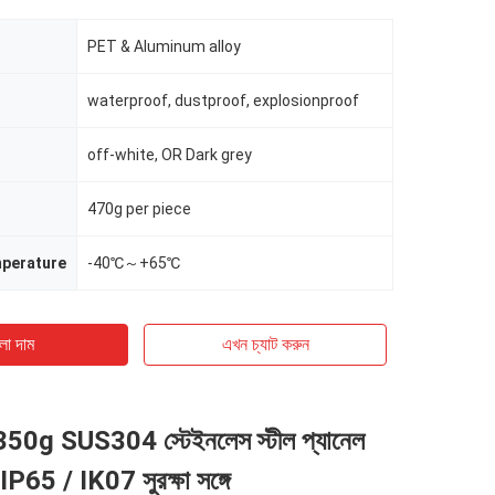
PET & Aluminum alloy
waterproof, dustproof, explosionproof
off-white, OR Dark grey
470g per piece
mperature
-40℃～+65℃
ো দাম
এখন চ্যাট করুন
350g SUS304 স্টেইনলেস স্টীল প্যানেল
ড IP65 / IK07 সুরক্ষা সঙ্গে