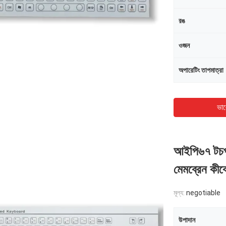
রঙ
ওজন
অপারেটিং তাপমাত্রা
ভাল
আইপি৬৭ টচপ্যা
মেমব্রেন কীব
মূল্য:
negotiable
উপাদান