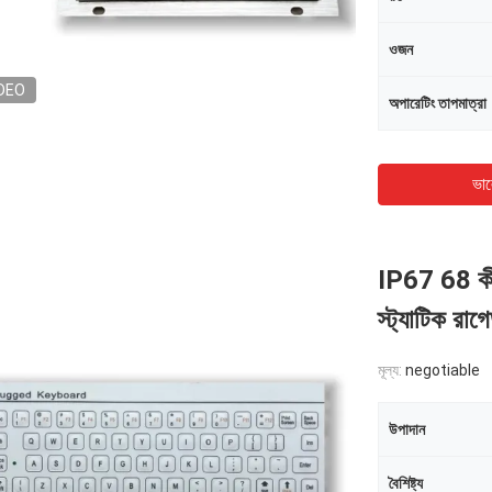
ওজন
DEO
অপারেটিং তাপমাত্রা
ভাল
IP67 68 কী মি
স্ট্যাটিক রা
মূল্য:
negotiable
উপাদান
বৈশিষ্ট্য