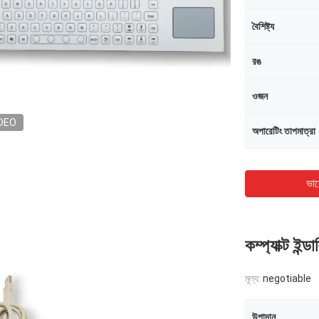
বৈশিষ্ট্য
রঙ
ওজন
DEO
অপারেটিং তাপমাত্রা
ভাল
কম্প্যাক্ট ইন্ড
মূল্য:
negotiable
উপাদান