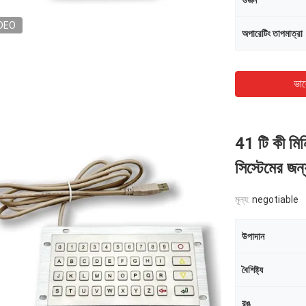
ওজন
DEO
অপারেটিং তাপমাত্রা
ভাল
41 টি কী মিনি
সিস্টেমের জন
মূল্য:
negotiable
উপাদান
বৈশিষ্ট্য
রঙ