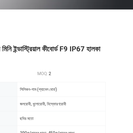
 মিনি ইন্ডাস্ট্রিয়াল কীবোর্ড F9 IP67 হালকা
MOQ:
2
সিলিকন-গাম (প্যানেল বোর্ড)
জলরোধী, ধুলোরোধী, বিস্ফোরণরোধী
ছবির মতো