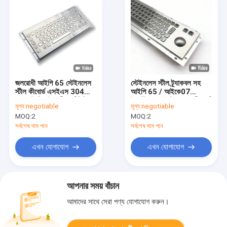
জলরোধী আইপি 65 স্টেইনলেস
স্টেইনলেস স্টীল ট্র্যাকবল সহ
স্টীল কীবোর্ড এসইএস 304
আইপি 65 / আইকে07
কম্প্যাক্ট ডিজাইন কীবোর্ড মিনি
ইন্ডাস্ট্রিয়াল ওয়াটারপ্রুফ কীবোর্ড
মূল্য:
negotiable
মূল্য:
negotiable
আকারের পিছনের প্যানেল
MOQ:
2
MOQ:
2
-40°C এ মাউন্ট করা
সর্বশেষ দাম পান
সর্বশেষ দাম পান
এখন যোগাযোগ
এখন যোগাযোগ
আপনার সময় বাঁচান
আমাদের সাথে সেরা পণ্য যোগাযোগ করুন।