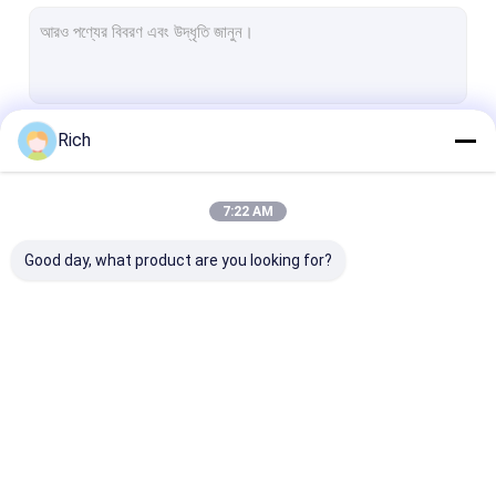
ইন্ডাস্ট্রিয়াল ডেস্কটপ কীবোর্ড
ইন্ডাস্ট্রিয়াল মেমব্রেন কীবোর্ড
টাচপ্যাড সহ শিল্প কীবোর্ড
Rich
চালিয়ে
ট্র্যাকবল সহ শিল্প কীবোর্ড
শিল্প সিলিকন কীবোর্ড
7:22 AM
আমাদের বিভাগসমূহ
মেটাল কীপ্যাড
Good day, what product are you looking for?
ব্যাকলাইট কীপ্যাড
ইন্ডাস্ট্রিয়াল পিসি কীবোর্ড
স্টেইনলেস স্টীল কীবোর্ড
প্যানেল মাউন্ট করা কীবো