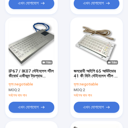
এখন যোগাযোগ
এখন যোগাযোগ
IP67 / IK07 স্টেইনলেস স্টীল
জলরোধী আইপি 65 আউটডোর
কীবোর্ড একীভূত টাচপ্যাড
41 কী মিনি স্টেইনলেস স্টীল ধাতু
জলরোধী ধুলোরোধী কাস্টমাইজড
কীবোর্ড পিছন প্যানেল মাউন্ট
মূল্য:
negotiable
মূল্য:
negotiable
ইন্ডাস্ট্রিয়াল মেটাল কীবোর্ড
MOQ:
2
MOQ:
2
মাইনিং কীবোর্ড -40°C
সর্বশেষ দাম পান
সর্বশেষ দাম পান
এখন যোগাযোগ
এখন যোগাযোগ