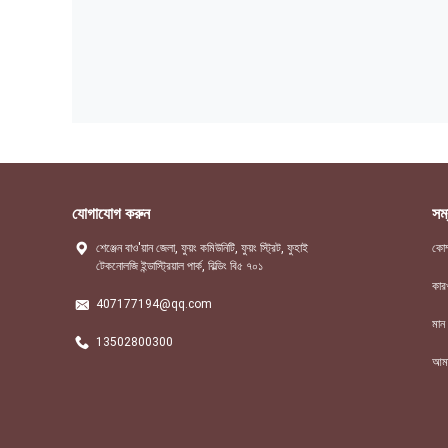
যোগাযোগ করুন
সম্
শেঞ্জেন বাও'য়ান জেলা, ফুয়ং কমিউনিটি, ফুয়ং স্ট্রিট, ফুহাই
কোম
টেকনোলজি ইন্ডাস্ট্রিয়াল পার্ক, বিল্ডিং বি৫ ৭০১
কার
407177194@qq.com
মান ন
13502800300
আমা