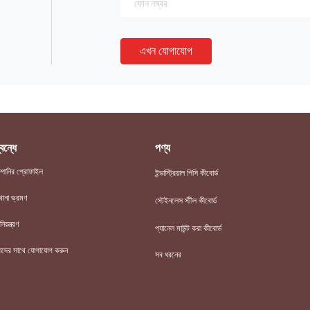
এখন যোগাযোগ
বন্ধে
পণ্য
্পানির প্রোফাইল
ইন্ডাস্ট্রিয়াল পিসি কীবোর্ড
খানা ভ্রমণ
স্টেইনলেস স্টীল কীবোর্ড
িয়ন্ত্রণ
প্যানেল মাউন্ট করা কীবোর্ড
দের সাথে যোগাযোগ করুন
সব ধরনের