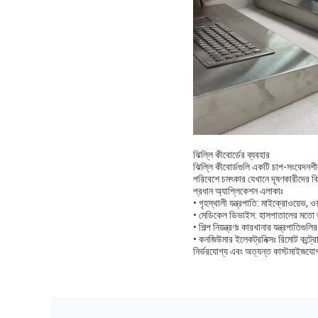
ঝিল্লি কীবোর্ডের ব্যবহার
ঝিল্লি কীবোর্ডগুলি একটি চাপ-সংবেদনশীল
পরিবেশে চমৎকার যেখানে দূষণকারীদের বিরু
প্রধান অ্যাপ্লিকেশন এলাকাঃ
• গৃহস্থালী যন্ত্রপাতি: মাইক্রোওয়েভ, 
• মেডিকেল ডিভাইস: হাসপাতালের মতো জীব
• শিল্প নিয়ন্ত্রণঃ কারখানার যন্ত্রপাতিগু
• কনজিউমার ইলেকট্রনিক্সঃ রিমোট কন্ট্
নির্ভরযোগ্য এবং অত্যন্ত কাস্টমাইজযোগ্